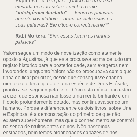
Espinosa:
“o meu pai (...) falou-me da vossa
elevada opinião sobre a minha mente —
"inteligência ilimitada"
— foram as palavras
que ele vos atribuiu. Foram de facto estas as
suas palavras? Ele citou-o correctamente?”
Rabi Mortera:
“Sim, essas foram as minhas
palavras”
Yalom segue um modo de novelização completamente
oposto a Agustina, já que esta procurava acima de tudo um
registo histórico para a posterioridade, sem exageros nem
inverdades, enquanto Yalom não se preocupava com o que
tinha de ficar por dizer, desde que conseguisse criar na
mente do leitor a figura de uma espécie de Deus Filósofo,
pronto a ser seguido pelo leitor. Com esta crítica, não estou
a dizer que Espinosa não fosse uma mente brilhante e um
filósofo profundamente dotado, mas continuava sendo um
humano. Porque a diferença entre os dois livros, sobre Uriel
e Espinosa, é a demonstração do primeiro de que não
existem super-homens, mas que o conhecimento se constrói
na senda de muitos antes de nós. Não nascemos
ensinados, nem temos propriedades capazes de nos