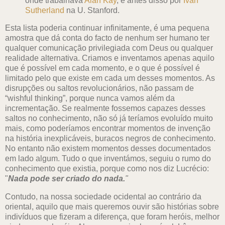
onde trabalhava
Alan Kay
, e antes disso por
Ivan
Sutherland
na U. Stanford.
Esta lista poderia continuar infinitamente, é uma pequena
amostra que dá conta do facto de nenhum ser humano ter
qualquer comunicação privilegiada com Deus ou qualquer
realidade alternativa. Criamos e inventamos apenas aquilo
que é possível em cada momento, e o que é possível é
limitado pelo que existe em cada um desses momentos. As
disrupções ou saltos revolucionários, não passam de
“wishful thinking”, porque nunca vamos além da
incrementação. Se realmente fossemos capazes desses
saltos no conhecimento, não só já teríamos evoluído muito
mais, como poderíamos encontrar momentos de invenção
na história inexplicáveis, buracos negros de conhecimento.
No entanto não existem momentos desses documentados
em lado algum. Tudo o que inventámos, seguiu o rumo do
conhecimento que existia, porque como nos diz Lucrécio:
"
Nada pode ser criado do nada.
"
Contudo, na nossa sociedade ocidental ao contrário da
oriental, aquilo que mais queremos ouvir são histórias sobre
indivíduos que fizeram a diferença, que foram heróis, melhor