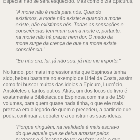
Especial não se será esquecido. Mas como dizia Epicurus,
“A morte não é nada para nós. Quando
existimos, a morte não existe; e quando a morte
existe, não existimos nós. Todas as sensações e
consciências terminam com a morte e, portanto,
na morte não há prazer nem dor. O medo da
morte surge da crença de que na morte existe
consciência.”
"Eu não era, fui; já não sou, já não me importo."
No fundo, por mais impressionante que Espinosa tenha
sido, bebeu bastante no exemplo de Uriel da Costa, assim
como foi buscar muitas das ideias a Epicuro, Lucrécio,
Aristóteles e tantos outros. Aliás, um dos focos do livro é
exatamente a Biblioteca de Espinosa com mais de 150
volumes, para quem quase nada tinha, o que ele mais
prezava era o legado de quem o precedeu, a partir do que
podia continuar a debater e a construir as suas ideias.
“Porque ninguém, na realidade é mais escravo
do que aquele que se deixa arrastar pelos
prazeres e é incapaz de ver ou fazer seja o que