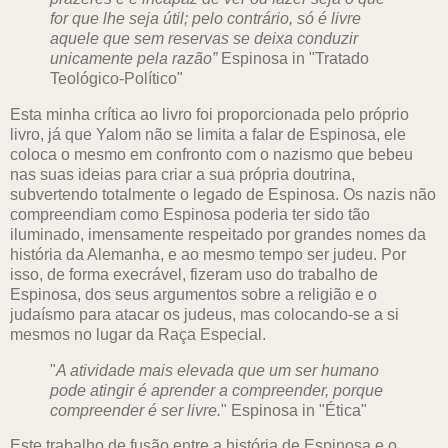
for que lhe seja útil; pelo contrário, só é livre
aquele que sem reservas se deixa conduzir
unicamente pela razão”
Espinosa in "Tratado
Teológico-Político"
Esta minha crítica ao livro foi proporcionada pelo próprio
livro, já que Yalom não se limita a falar de Espinosa, ele
coloca o mesmo em confronto com o nazismo que bebeu
nas suas ideias para criar a sua própria doutrina,
subvertendo totalmente o legado de Espinosa. Os nazis não
compreendiam como Espinosa poderia ter sido tão
iluminado, imensamente respeitado por grandes nomes da
história da Alemanha, e ao mesmo tempo ser judeu. Por
isso, de forma execrável, fizeram uso do trabalho de
Espinosa, dos seus argumentos sobre a religião e o
judaísmo para atacar os judeus, mas colocando-se a si
mesmos no lugar da Raça Especial.
"
A atividade mais elevada que um ser humano
pode atingir é aprender a compreender, porque
compreender é ser livre.
" Espinosa in "Ética"
Este trabalho de fusão entre a história de Espinosa e o