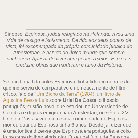
Sinopse:
Espinosa, judeu refugiado na Holanda, viveu uma
vida de castigo e isolamento. Devido aos seus pontos de
vista, foi excomungado da própria comunidade judaica de
Amesterdão, e banido do único mundo que sempre
conhecera. Apesar de viver com poucos meios, Espinosa
produziu obras que mudaram o rumo da História.
Se não tinha lido antes Espinosa, tinha lido um outro texto
que me serviu de comparativo e nomeadamente de filtro
crítico, falo de
"Um Bicho da Terra" (1984), um livro de
Agustina Bessa Luís
sobre
Uriel Da Costa
, o filósofo
português, cristão-novo, que estudou na Universidade de
Coimbra e depois emigrou para Amsterdão, no século XVI.
Uriel da Costa viveu na mesma comunidade de Espinosa,
morreu quando Espinosa tinha 6 anos. Desde já, dizer que
é uma tontice dizer-se que Espinosa era português, e colá-
lo na capa do livro ainda pior. O seu pai fugiu de Espanha