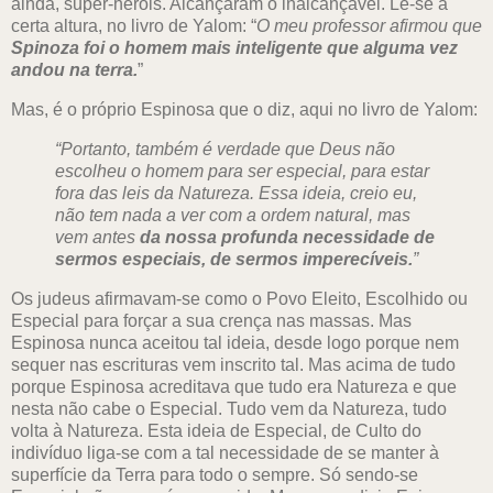
ainda, super-heróis. Alcançaram o inalcançável. Lê-se a
certa altura, no livro de Yalom: “
O meu professor afirmou que
Spinoza foi o homem mais inteligente que alguma vez
andou na terra.
”
Mas, é o próprio Espinosa que o diz, aqui no livro de Yalom:
“Portanto, também é verdade que Deus não
escolheu o homem para ser especial, para estar
fora das leis da Natureza. Essa ideia, creio eu,
não tem nada a ver com a ordem natural, mas
vem antes
da nossa profunda necessidade de
sermos especiais, de sermos imperecíveis.
”
Os judeus afirmavam-se como o Povo Eleito, Escolhido ou
Especial para forçar a sua crença nas massas. Mas
Espinosa nunca aceitou tal ideia, desde logo porque nem
sequer nas escrituras vem inscrito tal. Mas acima de tudo
porque Espinosa acreditava que tudo era Natureza e que
nesta não cabe o Especial. Tudo vem da Natureza, tudo
volta à Natureza. Esta ideia de Especial, de Culto do
indivíduo liga-se com a tal necessidade de se manter à
superfície da Terra para todo o sempre. Só sendo-se